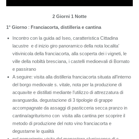
2 Giorni 1 Notte
1° Giorno
:
Franciacorta, distilleria e cantina
Incontro con la guida ad Iseo, caratteristica Cittadina
lacustre e d inizio giro panoramico della nota localita’
vitivinicola della franciacorta, alla scoperta dei i vigneti, le
ville della nobiltà bresciana, i castelli medioevali di Bornato
e passirano
A seguire: visita alla distilleria franciacorta situata all’interno
del borgo mediovale s. vitale, nota per la produzione di
acquavite e distillati mediante l’utilizzo di attrezzatura di
avanguardia. degustazione di 3 tipologie di grappe
accompagnate da assaggi di pasticceria secca pranzo in
cantina/agriturismo con visita alla cantina per scoprire il
metodo di produzione del noto vino franciacorta e
degustarne le qualità
nel pomeriggio: visita del monastero cluniacense di s.